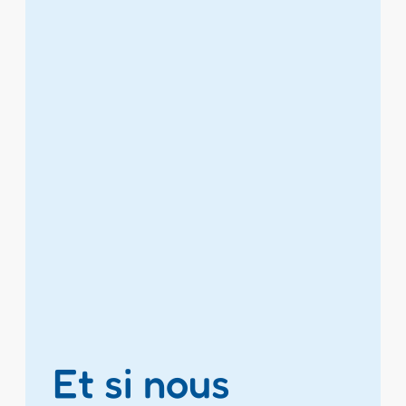
Et si nous