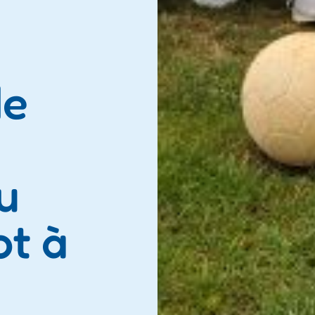
de
u
ot à