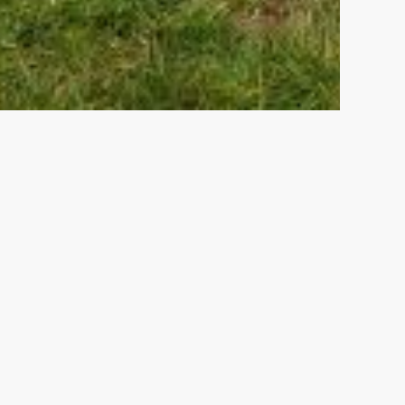
e football en lien avec à la
s yeux : le cécifoot.
u académique, elle aura le