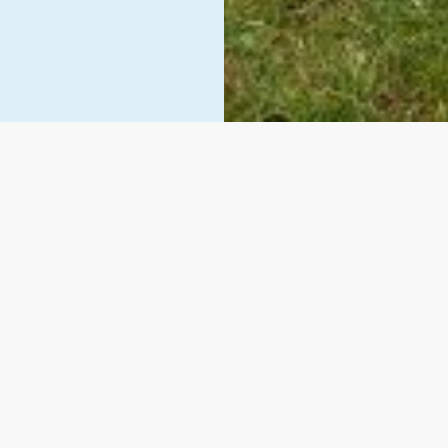
t à l’école » la classe de CM1/2 a créé une vidéo pour promouvoir l
ralympiques et la flamme.
e ont souhaité mettre en valeur une pratique encore inconnue à leur
 niveau départemental, la classe ne se qualifie pas pour le nivea
enant en football pour pratiquer.