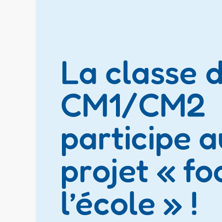
La classe 
CM1/CM2
participe a
projet « fo
l’école » !