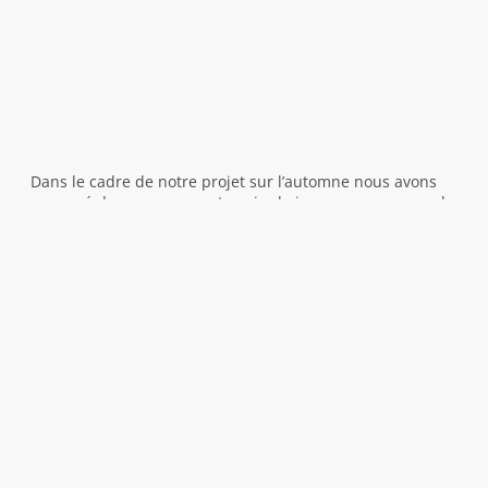
Dans le cadre de notre projet sur l’automne nous avons
ramassé des pommes au terrain de jeu, car nous avons la
chance d’avoir 2 beaux pommiers. Anne Marie les a
épluchées, coupées et a enlevé les pépins, ce qui a été
l’occasion de faire un travail sur le vocabulaire associé à
la pomme. Ensuite, elle a mis les morceaux dans une
centrifugeuse. A notre grande surprise, du jus de pomme
en est sorti.
Nous l’avons ensuite dégusté au moment du goûter.
C’était délicieux !
Classe de TPS PS MS Viviane Elvis