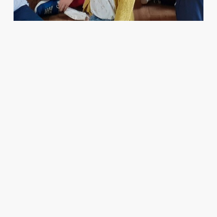
C’est maintenant le tour de la classe de CM2 de Mme
Lefol