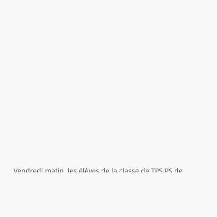
Vendredi matin, les élèves de la classe de TPS PS de
l’école Notre Dame ont été accueillis par les sapeurs
pompiers de Vimoutiers et du Sap.
Ils ont pu voir l’ambulance, les différents camions et
accessoires et même essayer la lance à incendie. Ils sont
aussi montés dans le bateau utilisé en cas d’inondations.