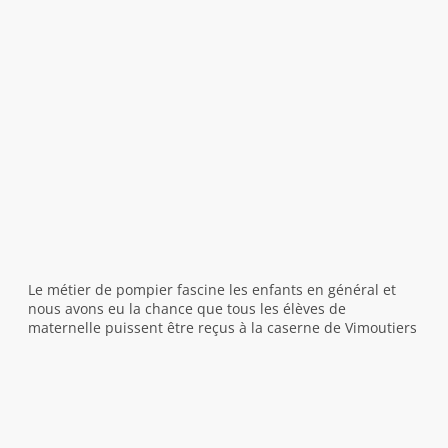
Le métier de pompier fascine les enfants en général et
nous avons eu la chance que tous les élèves de
maternelle puissent être reçus à la caserne de Vimoutiers
lundi 08 avril.
4 pompiers volontaires dont un papa d’élèves de l’école
ont accueilli les 3 classes pendant une heure et demie et
chaque classe a pu faire une rotation sur trois ateliers :