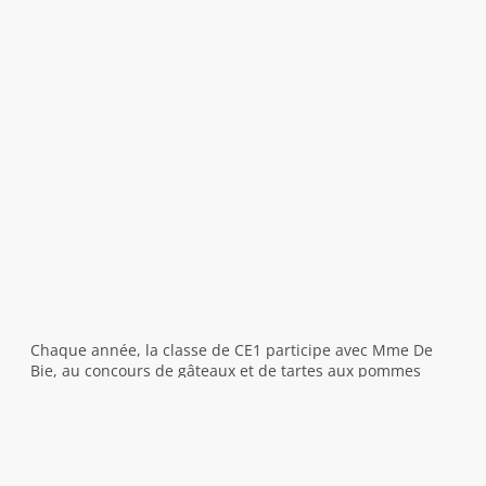
Chaque année, la classe de CE1 participe avec Mme De
Bie, au concours de gâteaux et de tartes aux pommes
organisé par Vimoutiers animation. Nous avons fait une
tarte avec Patricia et deux gâteaux avec notre maitresse.
Nous avons apporté des ingrédients et nous étions très
heureux de casser les œufs, couper les pommes et de
mélanger chacun notre tour ….Nous avons gouté la pâte,